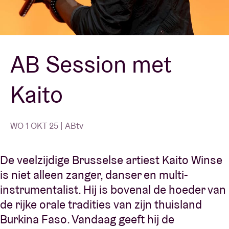
Zaalhuur
AB Session met
BRDCST
Kaito
ABtv
Concertcheque
WO 1 OKT 25 | ABtv
Over AB
De veelzijdige Brusselse artiest Kaito Winse
is niet alleen zanger, danser en multi-
Contact
instrumentalist. Hij is bovenal de hoeder van
de rijke orale tradities van zijn thuisland
Burkina Faso. Vandaag geeft hij de