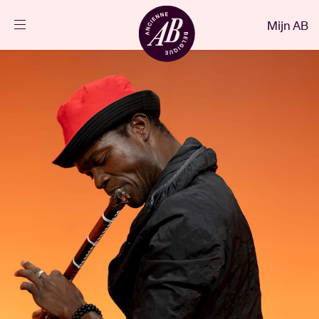
Sluiten
Mijn AB
NL
Agenda
Projecten
Nieuws
Bezoekersinfo
AB ❤ you