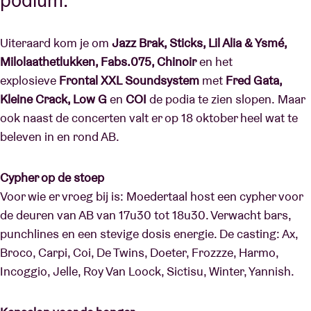
podium.
Uiteraard kom je om
Jazz Brak, Sticks, Lil Alia & Ysmé,
Milolaathetlukken, Fabs.075, Chinoir
en het
explosieve
Frontal XXL Soundsystem
met
Fred Gata,
Kleine Crack, Low G
en
COI
de podia te zien slopen. Maar
ook naast de concerten valt er op 18 oktober heel wat te
beleven in en rond AB.
Cypher op de stoep
Voor wie er vroeg bij is: Moedertaal host een cypher voor
de deuren van AB van 17u30 tot 18u30. Verwacht bars,
punchlines en een stevige dosis energie. De casting: Ax,
Broco, Carpi, Coi, De Twins, Doeter, Frozzze, Harmo,
Incoggio, Jelle, Roy Van Loock, Sictisu, Winter, Yannish.