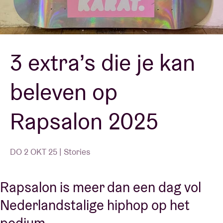
Zaalhuur
3 extra’s die je kan
BRDCST
beleven op
ABtv
Rapsalon 2025
Concertcheque
Over AB
DO 2 OKT 25 | Stories
Contact
Rapsalon is meer dan een dag vol
Nederlandstalige hiphop op het