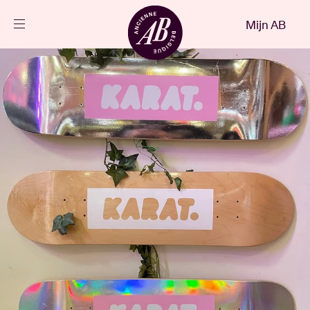
Sluiten
Mijn AB
NL
Agenda
Projecten
Nieuws
Bezoekersinfo
AB ❤ you