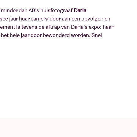
minder dan AB’s huisfotograaf
Daria
twee jaar haar camera door aan een opvolger, en
enement is tevens de aftrap van Daria’s expo: haar
het hele jaar door bewonderd worden. Snel
o invite the amazing musicians Emma Hessels and
aphy exhibition, marking the end of my time as
k really captures what AB is all about at heart:
and share their unique musical visions.”
i-instrumentaliste
Valentina Magaletti
heeft een
 persoonlijke percussie-aanpak werkte ze