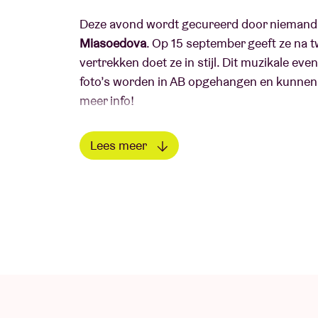
Deze avond wordt gecureerd door niemand 
Miasoedova
. Op 15 september geeft ze na 
vertrekken doet ze in stijl. Dit muzikale ev
foto’s worden in AB opgehangen en kunnen 
meer info!
Daria:
"It's a really happy moment for me t
Lees meer
Valentina Magaletti to celebrate my photogr
Lees minder
AB’s in-house photographer. To me, their wor
enabling artists the freedom to experiment 
Valentina Magaletti
De Italiaanse drumster/componiste en mult
ronduit indrukwekkend CV. Met haar uiterst