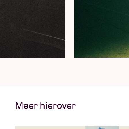
her perform live several times, notably at A
Having her join us for this event is a wild 
Emma Hessels
De 23-jarige zangeres Emma Hessels pende
enkel haar stem en gitaar won ze in 2023 h
voor aanstormend talent. In haar slaapkamer
universele gevoelens zoals liefde en eenza
naar identiteit en erkenning. Dat vertaalt zi
één genre onder te brengen valt. Enkel haar 
constante.
Meer hierover
Daria over Emma: “
I've had the honor of fo
capturing her winning moment at the Sound 
viewfinder during her first show with Porcel