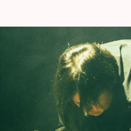
rston Moore, Lafawndah, Mica Levi, Kamasi
onder de noemer
Moin, Holy Tongue, Tomaga
en
7 als eerder dit jaar nog present op BRDCST. Nu
voor een intiem concert.
extuur. In
Batterie Fragile
(unjenesaisquoi,
amisch drumstel dat werd ontworpen door
Yves
ls, houten riet en rubberen kloppers om
en uit het porselein. In een soortgelijke geest
ms
(bié Records, 2022) - oorspronkelijk
ver haar queer identiteit, de rituele aspecten
teit van het leven in een afgesloten ruimte. Ze
gs
en gemoduleerde percussieve objecten samen
ische montage met invloeden uit beeldende
me en Art brut.
i's music when I heard her album A Queer Anthology
 masterful percussionist. Since then, I've seen