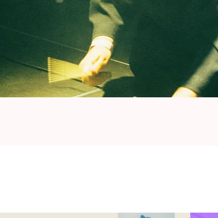
B’s BRDCST festival, where she left us in awe.
dream come true!"
, voegt Dario nog toe.
lt tussen Antwerpen en Brussel. Gewapend met
et prestigieuze Sound Track, dé muziekwedstrijd
 maakt ze kleine liedjes waarin ze grootse,
amheid bezingt. Haar muziek is een zoektocht
ch in een geheel eigen sound die maar moeilijk in
soulvolle stem is de enige – prachtige -
llowing a part of Emma Hessels' journey, from
Track finale to shedding a tear through my
ain ID at AB. I'm excited to see what the future