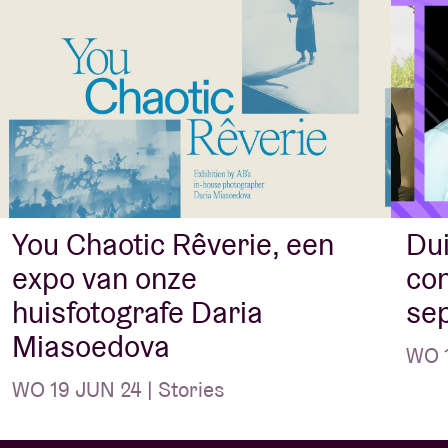
You Chaotic Rêverie, een
Dui
expo van onze
con
huisfotografe Daria
se
Miasoedova
WO 1
WO 19 JUN 24 | Stories