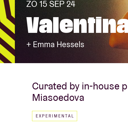
ZO 15 SEP 24
Valentina
Bezoekersin
+ Emma Hessels
AB ❤ you
Curated by in-house 
Miasoedova
EXPERIMENTAL