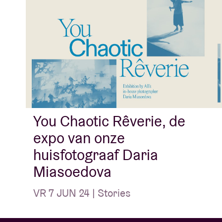
holds for Emma”
.
Concert pictures © Tone Verswijvel
You Chaotic Rêverie, de
expo van onze
huisfotograaf Daria
Miasoedova
VR 7 JUN 24 | Stories