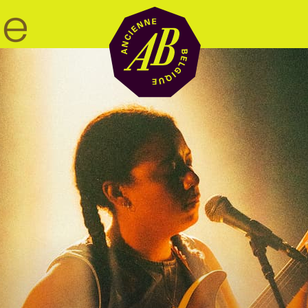
Zaalhuur
BRDCST
ABtv
Concertchequ