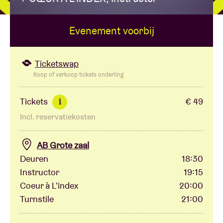
Evenement voorbij
Zaalhuur
BRDCST
Ticketswap
Koop of verkoop tickets onderling
ABtv
Tickets
€ 49
i
Incl. reservatiekosten
Concertcheque
AB Grote zaal
Over AB
Deuren
18:30
Instructor
19:15
Contact
Coeur à L'index
20:00
Turnstile
21:00