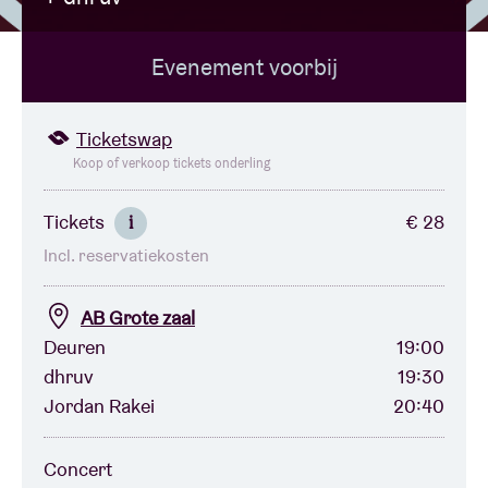
Evenement voorbij
Zaalhuur
BRDCST
Ticketswap
Koop of verkoop tickets onderling
ABtv
Tickets
€ 28
i
Incl. reservatiekosten
Concertcheque
AB Grote zaal
Over AB
Deuren
19:00
dhruv
19:30
Contact
Jordan Rakei
20:40
Concert