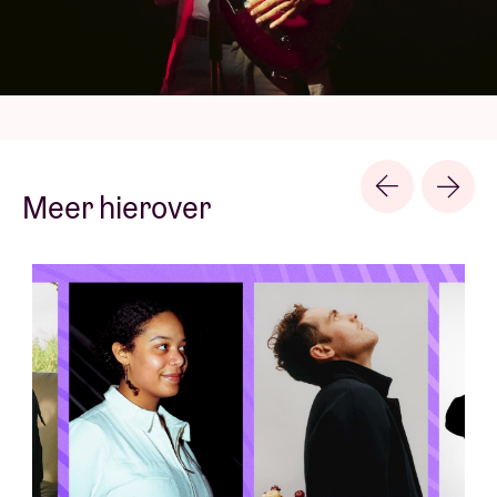
'Origin' (2019). Met zijn smakelijke mix van soul, jazz
en hiphop maakt Jordan Rakei steeds meer
samenwerkingen (FKJ, Richard Spayen, Tom Misch,
Loyle Carner, ...), reist hij de wereld rond en sleept hij
prestigieuze nominaties in de wacht (Grammy
Awards, Mercury Prize, ...). In 2021 bewees de jonge
Nieuw-Zeelander opnieuw wat hij in zijn mars heeft
Meer hierover
met 'What We Call Life', het album dat hij in 2022 live
in de AB presenteerde tijdens een indrukwekkend
concert. Met hernieuwde energie en frisse ideeën
kondigt Jordan Rakei nu de komst van 'The Loop'
aan. Dit vijfde, zelfgeproduceerde album bevat de
prachtige 'Flowers' en ‘Freedom’, twee gevoelige,
subtiele en luchtige nummers. Zijn universum,
steeds doordrongen van een vleugje jazz en funky
grooves, is een streling voor het oor. Het nieuwe
album van Rakei is zijn meest samenhangende en