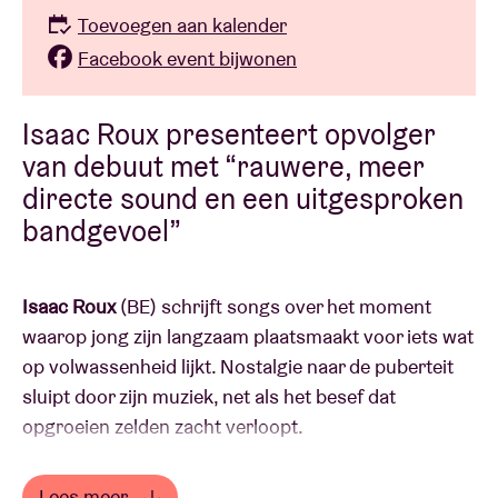
Toevoegen aan kalender
Facebook event bijwonen
Isaac Roux presenteert opvolger
van debuut met “rauwere, meer
directe sound en een uitgesproken
bandgevoel”
Isaac Roux
(BE) schrijft songs over het moment
waarop jong zijn langzaam plaatsmaakt voor iets wat
op volwassenheid lijkt. Nostalgie naar de puberteit
sluipt door zijn muziek, net als het besef dat
opgroeien zelden zacht verloopt.
Na passages op Pukkelpop, Rock Werchter,
Lees meer