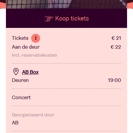
Koop tickets
Zaalhuur
BRDCST
Tickets
€ 21
i
Aan de deur
€ 22
ABtv
Incl. reservatiekosten
Concertcheque
AB Box
Deuren
19:00
Over AB
Concert
Contact
Georganiseerd door
AB