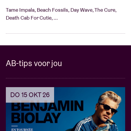
zich van een andere kant laat zien.
Tame Impala, Beach Fossils, Day Wave, The Cure,
Death Cab For Cutie, ...
AB-tips voor jou
DO 15 OKT 26