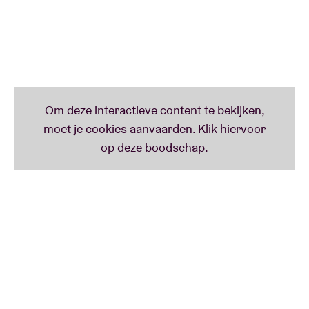
naar het ensemble.
Met
Illuminescence
, hun derde release op Astral
Spirits—het label dat ook baanbrekende artiesten als
The Separatist Party, Amirtha Kidambi, Lea Bertucci
en Ava Mendoza vertegenwoordigt—staat Hearts
and Minds klaar om hun steeds evoluerende geluid
naar geselecteerde Europese podia te brengen
tijdens deze speciale tour.
“…Drawing inspiration from the astral explorations
of vintage Sun Ra but relocating them here in gritty
Chicago.” –
Chicago Reader
“The result is music that can lurch like Thelonious
Monk dancing in those light-up sneakers the kids