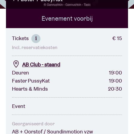
Evenement voorbij
Zaalhuur
BRDCST
Tickets
€ 15
i
Incl. reservatiekosten
ABtv
AB Club - staand
Concertcheque
Deuren
19:00
Faster PussyKat
19:00
Hearts & Minds
20:30
Over AB
Event
Contact
Georganiseerd door
AB + Oorstof / Soundinmotion vzw