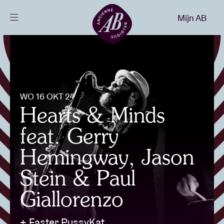
Sluiten
Mijn AB
NL
Agenda
Projecten
WO 16 OKT 24
Hearts & Minds
Nieuws
feat. Gerry
Hemingway, Jason
Bezoekersinfo
Stein & Paul
Giallorenzo
AB ❤ you
+ Faster PussyKat