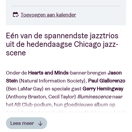
Toevoegen aan kalender
Eén van de spannendste jazztrios
uit de hedendaagse Chicago jazz-
scene
Onder de
Hearts and Minds
-banner brengen
Jason
Stein
(Natural Information Society),
Paul Giallorenzo
(Ben LaMar Gay) en speciale gast
Gerry Hemingway
(Anthony Braxton, Cecil Taylor)
Illuminescence
naar
het AB Club-podium, hun gloednieuwe album op
Astral Spirits dat gedurfde vloeiendheid, rauwe lyriek
en krachtige grooves combineert...
Lees meer