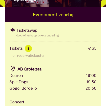
Evenement voorbij
Zaalhuur
BRDCST
Ticketswap
Koop of verkoop tickets onderling
ABtv
Tickets
€ 35
i
Incl. reservatiekosten
Concertcheque
AB Grote zaal
Over AB
Deuren
19:00
Split Dogs
19:30
Contact
Gogol Bordello
20:30
Concert