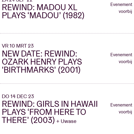
REWIND: GIRLS IN HAWAII
Evenement
Evenement
REWIND: MADOU XL
PLAYS ‘FROM HERE TO
voorbij
voorbij
PLAYS ‘MADOU’ (1982)
THERE’ (2003)
+ Lonny
VR 10 MRT 23
ZO 17 DEC 23
NEW DATE: REWIND:
REWIND: GIRLS IN HAWAII
Evenement
Evenement
OZARK HENRY PLAYS
PLAYS ‘FROM HERE TO
voorbij
voorbij
'BIRTHMARKS' (2001)
THERE’ (2003)
+ CONDORE
ZA 20 JAN 24
DO 14 DEC 23
REWIND: ADMIRAL
REWIND: GIRLS IN HAWAII
Evenement
Evenement
FREEBEE PLAYS
PLAYS ‘FROM HERE TO
voorbij
voorbij
'ADMIRAL FREEBEE'
THERE’ (2003)
+ Uwase
(2003)